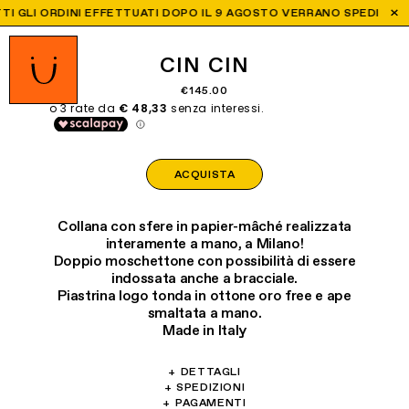
 GLI ORDINI EFFETTUATI DOPO IL 9 AGOSTO VERRANO SPEDITI DALL'
CIN CIN
€145.00
ACQUISTA
Collana con sfere in papier-mâché realizzata
interamente a mano, a Milano!
Doppio moschettone con possibilità di essere
indossata anche a bracciale.
Piastrina logo tonda in ottone oro free e ape
smaltata a mano.
Made in Italy
+
DETTAGLI
Materiali: Papier-mâché, ottone, vetro, perle di
+
SPEDIZIONI
Offriamo spedizioni in tutto il mondo:
+
PAGAMENTI
fiume, cristallo.