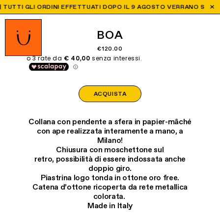
UTTI GLI ORDINI EFFETTUATI DOPO IL 9 AGOSTO VERRANO SPEDITI D
BOA
€120.00
ACQUISTA
Collana con pendente a sfera in papier-mâché
con ape realizzata interamente a mano, a
Milano!
Chiusura con moschettone sul
retro,
possibilità di essere indossata anche
doppio giro.
Piastrina logo tonda in ottone oro free.
Catena d’ottone ricoperta da rete metallica
colorata.
Made in Italy