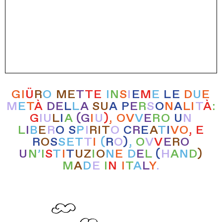
G
I
Ü
R
O
M
E
T
T
E
I
N
S
I
E
M
E
L
E
D
U
E
M
E
T
À
D
E
L
L
A
S
U
A
P
E
R
S
O
N
A
L
I
T
À
:
G
I
U
L
I
A
(
G
I
U
)
,
O
V
V
E
R
O
U
N
L
I
B
E
R
O
S
P
I
R
I
T
O
C
R
E
A
T
I
V
O
,
E
R
O
S
S
E
T
T
I
(
R
O
)
,
O
V
V
E
R
O
U
N
’
I
S
T
I
T
U
Z
I
O
N
E
D
E
L
(
H
A
N
D
)
M
A
D
E
I
N
I
T
A
L
Y
.