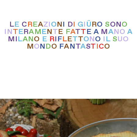
L
E
C
R
E
A
Z
I
O
N
I
D
I
G
I
Ü
R
O
S
O
N
O
I
N
T
E
R
A
M
E
N
T
E
F
A
T
T
E
A
M
A
N
O
A
M
I
L
A
N
O
E
R
I
F
L
E
T
T
O
N
O
I
L
S
U
O
M
O
N
D
O
F
A
N
T
A
S
T
I
C
O