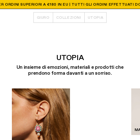
R ORDINI SUPERIORI A €180 IN EU | TUTTI GLI ORDINI EFFETTUATI
GIURO
COLLEZIONI
UTOPIA
UTOPIA
Un insieme di emozioni, materiali e prodotti che
prendono forma davanti a un sorriso.
M