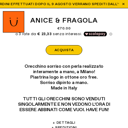
DINI EFFETTUATI DOPO IL 9 AGOSTO VERRANO SPEDITI DALL'1 SETTE
ANICE & FRAGOLA
€70.00
ACQUISTA
Orecchino sorriso con perla realizzato
interamente a mano, a Milano!
Piastrina logo in ottone oro free.
Sorriso dipinto a mano.
Made in Italy
TUTTI GLI ORECCHINI SONO VENDUTI
SINGOLARMENTE E NON VEDONO L’ORA DI
ESSERE ABBINATI COME VUOI. HAVE FUN!
+
DETTAGLI
+
SPEDIZIONI