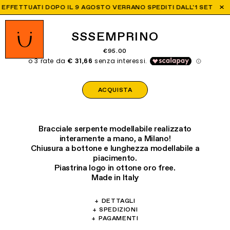
EFFETTUATI DOPO IL 9 AGOSTO VERRANO SPEDITI DALL'1 SETTEMBRE
SSSEMPRINO
€95.00
ACQUISTA
Bracciale serpente modellabile realizzato
interamente a mano, a Milano!
Chiusura a bottone e lunghezza modellabile a
piacimento.
Piastrina logo in ottone oro free.
Made in Italy
+
DETTAGLI
Materiali: Ottone, vetro, carta, perle di fiume.
+
SPEDIZIONI
Offriamo spedizioni in tutto il mondo:
+
PAGAMENTI
Lunghezza totale: 22 cm
Accettiamo VISA, Maestro, MasterCard,
- Spedizione Express: 1-4 giorni lavorativi in