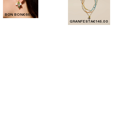
BON BON
€65.00
GRANFESTA
€145.00